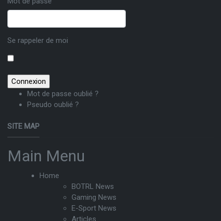
Mot de passe
Se rappeler de moi
Mot de passe oublié ?
Pseudo oublié ?
SITE MAP
Main Menu
Home
BOTRL News
Gaming News
E-Sport News
Articles