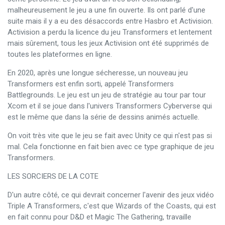
malheureusement le jeu a une fin ouverte. Ils ont parlé d'une
suite mais il y a eu des désaccords entre Hasbro et Activision.
Activision a perdu la licence du jeu Transformers et lentement
mais sûrement, tous les jeux Activision ont été supprimés de
toutes les plateformes en ligne.
En 2020, après une longue sécheresse, un nouveau jeu
Transformers est enfin sorti, appelé Transformers
Battlegrounds. Le jeu est un jeu de stratégie au tour par tour
Xcom et il se joue dans l'univers Transformers Cyberverse qui
est le même que dans la série de dessins animés actuelle.
On voit très vite que le jeu se fait avec Unity ce qui n'est pas si
mal. Cela fonctionne en fait bien avec ce type graphique de jeu
Transformers.
LES SORCIERS DE LA COTE
D'un autre côté, ce qui devrait concerner l'avenir des jeux vidéo
Triple A Transformers, c'est que Wizards of the Coasts, qui est
en fait connu pour D&D et Magic The Gathering, travaille