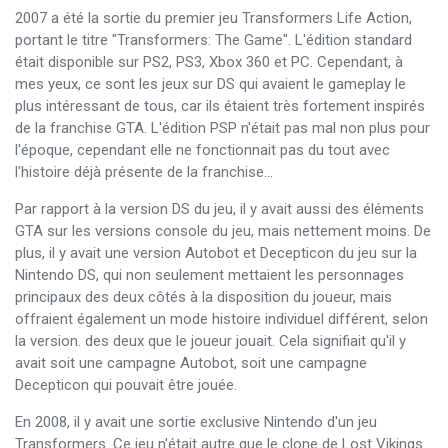
2007 a été la sortie du premier jeu Transformers Life Action,
portant le titre "Transformers: The Game". L'édition standard
était disponible sur PS2, PS3, Xbox 360 et PC. Cependant, à
mes yeux, ce sont les jeux sur DS qui avaient le gameplay le
plus intéressant de tous, car ils étaient très fortement inspirés
de la franchise GTA. L'édition PSP n'était pas mal non plus pour
l'époque, cependant elle ne fonctionnait pas du tout avec
l'histoire déjà présente de la franchise...
Par rapport à la version DS du jeu, il y avait aussi des éléments
GTA sur les versions console du jeu, mais nettement moins. De
plus, il y avait une version Autobot et Decepticon du jeu sur la
Nintendo DS, qui non seulement mettaient les personnages
principaux des deux côtés à la disposition du joueur, mais
offraient également un mode histoire individuel différent, selon
la version. des deux que le joueur jouait. Cela signifiait qu'il y
avait soit une campagne Autobot, soit une campagne
Decepticon qui pouvait être jouée.
En 2008, il y avait une sortie exclusive Nintendo d'un jeu
Transformers. Ce jeu n'était autre que le clone de Lost Vikings