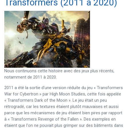
Transformers (2011 à 2020)
Nous continuons cette histoire avec des jeux plus récents,
notamment de 2011 à 2020.
2011 a été la sortie d'une version réduite du jeu « Transformers
War for Cybertron » par High Moon Studies, cette fois appelée
« Transformers Dark of the Moon ». Le jeu était un peu
rétrogradé, car les textures étaient plutôt mauvaises et aussi
parce que les mécanismes de jeu étaient bien pires par rapport
à « Transformers Revenge of the Fallen ». Des exemples en
étaient que l'on ne pouvait plus grimper sur des bâtiments dans