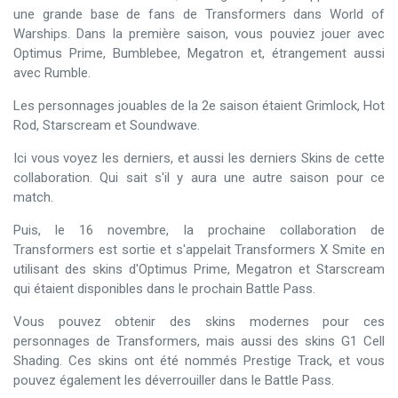
une grande base de fans de Transformers dans World of
Warships. Dans la première saison, vous pouviez jouer avec
Optimus Prime, Bumblebee, Megatron et, étrangement aussi
avec Rumble.
Les personnages jouables de la 2e saison étaient Grimlock, Hot
Rod, Starscream et Soundwave.
Ici vous voyez les derniers, et aussi les derniers Skins de cette
collaboration. Qui sait s'il y aura une autre saison pour ce
match.
Puis, le 16 novembre, la prochaine collaboration de
Transformers est sortie et s'appelait Transformers X Smite en
utilisant des skins d'Optimus Prime, Megatron et Starscream
qui étaient disponibles dans le prochain Battle Pass.
Vous pouvez obtenir des skins modernes pour ces
personnages de Transformers, mais aussi des skins G1 Cell
Shading. Ces skins ont été nommés Prestige Track, et vous
pouvez également les déverrouiller dans le Battle Pass.