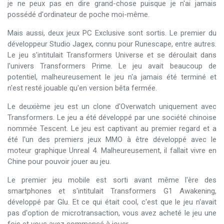
je ne peux pas en dire grand-chose puisque je n'ai jamais
possédé d'ordinateur de poche moi-même.
Mais aussi, deux jeux PC Exclusive sont sortis. Le premier du
développeur Studio Jagex, connu pour Runescape, entre autres.
Le jeu s'intitulait Transformers Universe et se déroulait dans
l'univers Transformers Prime. Le jeu avait beaucoup de
potentiel, malheureusement le jeu n'a jamais été terminé et
n'est resté jouable qu'en version bêta fermée.
Le deuxième jeu est un clone d'Overwatch uniquement avec
Transformers. Le jeu a été développé par une société chinoise
nommée Tescent. Le jeu est captivant au premier regard et a
été l'un des premiers jeux MMO à être développé avec le
moteur graphique Unreal 4. Malheureusement, il fallait vivre en
Chine pour pouvoir jouer au jeu.
Le premier jeu mobile est sorti avant même l'ère des
smartphones et s'intitulait Transformers G1 Awakening,
développé par Glu. Et ce qui était cool, c'est que le jeu n'avait
pas d'option de microtransaction, vous avez acheté le jeu une