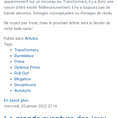
apparemment sur un nouveau jeu Transformers, il y a donc une
raison d'être excité. Malheureusement, il n'y a toujours pas de
bande-annonce, d'images conceptuelles ou d'images de rendu.
Ne soyez pas triste, mais le prochain article sera le dernier de
cette belle serie!
Publié dans
Articles
Tags:
Transformers
Bumblebee
Prime
Optimus Prime
Roll Out!
Megatron
Decepticons
Autobots
En savoir plus...
mercredi, 05 janvier 2022 21:16