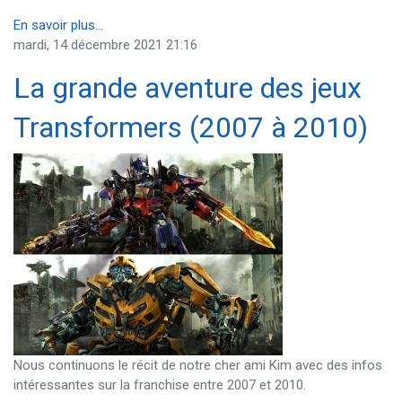
En savoir plus...
mardi, 14 décembre 2021 21:16
La grande aventure des jeux
Transformers (2007 à 2010)
Nous continuons le récit de notre cher ami Kim avec des infos
intéressantes sur la franchise entre 2007 et 2010.