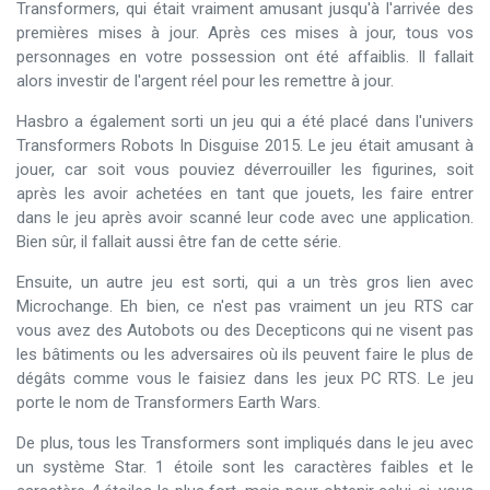
Transformers, qui était vraiment amusant jusqu'à l'arrivée des
premières mises à jour. Après ces mises à jour, tous vos
personnages en votre possession ont été affaiblis. Il fallait
alors investir de l'argent réel pour les remettre à jour.
Hasbro a également sorti un jeu qui a été placé dans l'univers
Transformers Robots In Disguise 2015. Le jeu était amusant à
jouer, car soit vous pouviez déverrouiller les figurines, soit
après les avoir achetées en tant que jouets, les faire entrer
dans le jeu après avoir scanné leur code avec une application.
Bien sûr, il fallait aussi être fan de cette série.
Ensuite, un autre jeu est sorti, qui a un très gros lien avec
Microchange. Eh bien, ce n'est pas vraiment un jeu RTS car
vous avez des Autobots ou des Decepticons qui ne visent pas
les bâtiments ou les adversaires où ils peuvent faire le plus de
dégâts comme vous le faisiez dans les jeux PC RTS. Le jeu
porte le nom de Transformers Earth Wars.
De plus, tous les Transformers sont impliqués dans le jeu avec
un système Star. 1 étoile sont les caractères faibles et le