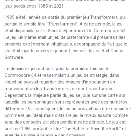
jeux sortis entre 1985 et 2021.
1985 a été l'année de sortie du premier jeu Transformers, qui
portait le simple titre "Transformers". A cette période, le jeu
était disponible sur le Sinclair Spectrum et le Commodore 64.
Le jeu lui-même était un jeu de plateforme qui présentait des
ennemis extrêmement inhabituels, accompagné du fait que le
jeu était injuste envers le joueur. L'éditeur du jeu était Ocean
Software.
Le deuxième jeu est sorti pour la première fois sur le
Commodore 64 et ressemblait à un jeu de stratégie, dans
lequel on pouvait regarder des images d'introduction en
mouvement où les Transformers se sont transformés.
Cependant, la majeure partie du jeu se joue sur une carte sur
laquelle les personnages sont représentés avec des numéros
différents. Par conséquent, le jeu ne pouvait pas être considéré
comme le jeu idéal, mais c'était le jeu le mieux adapté compte
tenu des consoles utilisées pendant cette période. Le jeu est
sorti en 1986, portant le titre "The Battle to Save the Earth" et
était déjà publié à l'époque par Activision.