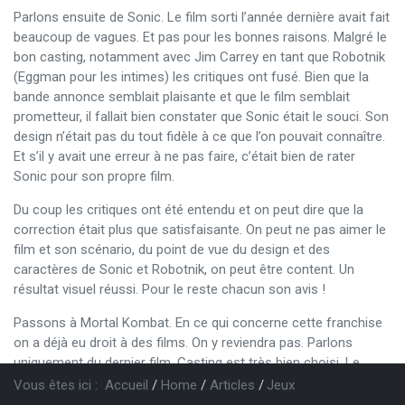
Parlons ensuite de Sonic. Le film sorti l’année dernière avait fait
beaucoup de vagues. Et pas pour les bonnes raisons. Malgré le
bon casting, notamment avec Jim Carrey en tant que Robotnik
(Eggman pour les intimes) les critiques ont fusé. Bien que la
bande annonce semblait plaisante et que le film semblait
prometteur, il fallait bien constater que Sonic était le souci. Son
design n’était pas du tout fidèle à ce que l’on pouvait connaître.
Et s’il y avait une erreur à ne pas faire, c’était bien de rater
Sonic pour son propre film.
Du coup les critiques ont été entendu et on peut dire que la
correction était plus que satisfaisante. On peut ne pas aimer le
film et son scénario, du point de vue du design et des
caractères de Sonic et Robotnik, on peut être content. Un
résultat visuel réussi. Pour le reste chacun son avis !
Passons à Mortal Kombat. En ce qui concerne cette franchise
on a déjà eu droit à des films. On y reviendra pas. Parlons
uniquement du dernier film. Casting est très bien choisi. Le
scénario respecte ce que représente la franchise et surtout
Vous êtes ici :
Accueil
Home
Articles
Jeux
visuellement c’est superbe !